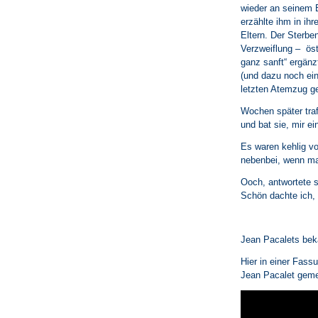
wieder an seinem B
erzählte ihm in ihr
Eltern. Der Sterbe
Verzweiflung – öste
ganz sanft“ ergänz
(und dazu noch ein
letzten Atemzug g
Wochen später traf
und bat sie, mir e
Es waren kehlig vo
nebenbei, wenn ma
Ooch, antwortete 
Schön dachte ich,
Jean Pacalets bek
Hier in einer Fass
Jean Pacalet geme