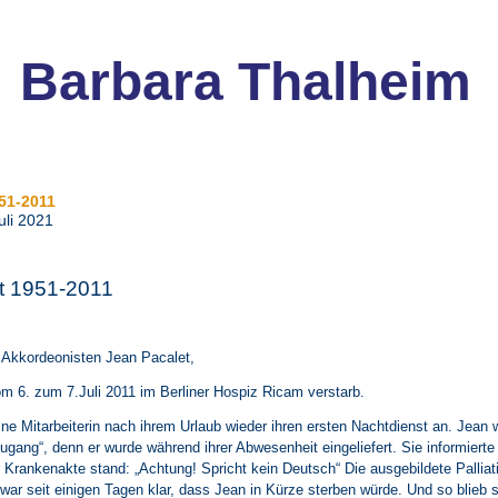
Barbara Thalheim
51-2011
uli 2021
t 1951-2011
 Akkordeonisten Jean Pacalet,
om 6. zum 7.Juli 2011 im Berliner Hospiz Ricam verstarb.
ine Mitarbeiterin nach ihrem Urlaub wieder ihren ersten Nachtdienst an. Jean w
gang“, denn er wurde während ihrer Abwesenheit eingeliefert. Sie informierte
er Krankenakte stand: „Achtung! Spricht kein Deutsch“ Die ausgebildete Palliat
 war seit einigen Tagen klar, dass Jean in Kürze sterben würde. Und so blieb 