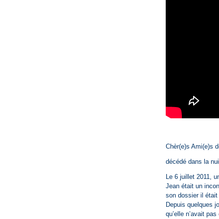
Chèr(e)s Ami(e)s d
décédé dans la nuit
Le 6 juillet 2011,
Jean était un inco
son dossier il était
Depuis quelques jou
qu’elle n’avait pas