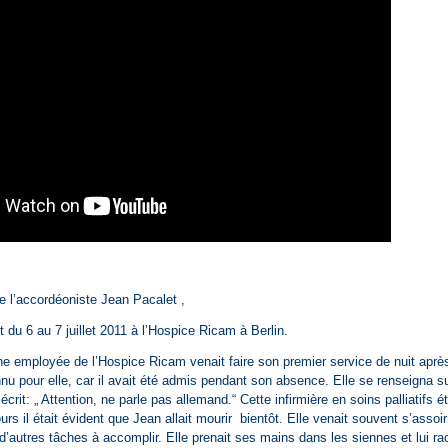
e l’accordéoniste Jean Pacalet ,
 du 6 au 7 juillet 2011 à l’Hospice Ricam à Berlin.
 une employée de l’Hospice Ricam venait faire son premier service de nuit apr
nnu pour elle, car il avait été admis pendant son absence. Elle se renseigna s
 écrit: „ Attention, ne parle pas allemand.“ Cette infirmière en soins palliatifs é
rs il était évident que Jean allait mourir bientôt. Elle venait souvent s’assoi
 d’autres tâches à accomplir. Elle prenait ses mains dans les siennes et lui r