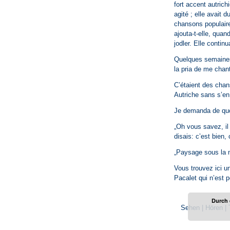
fort accent autric
agité ; elle avait 
chansons populaires
ajouta-t-elle, quand
jodler. Elle conti
Quelques semaines p
la pria de me chan
C’étaient des chan
Autriche sans s’e
Je demanda de quoi
„Oh vous savez, il 
disais: c’est bien, 
„Paysage sous la m
Vous trouvez ici u
Pacalet qui n’est p
Durch 
Sehen
|
Hören
|