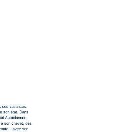
ès ses vacances.
ur son état. Dans
tait Autrichienne.
r à son chevet, dès
aconta – avec son