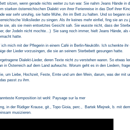
ett sitzen, wenn gerade nichts weiter zu tun war. Sie nahm Jeans Hände in d
em starken österreichischen Dialekt von ihrer Ferienreise in das Dorf ihrer Kind
nde war sehr unruhig, sie hatte Mühe, ihn im Bett zu halten. Und so begann s
rreichische Volkslieder zu singen. Als ihr keines mehr einfiel, fing sie an zu 
te sie, als sie mein entsetztes Gesicht sah. Sie wusste nicht, dass der Ster
er, der Jodeln nicht mochte…) Sie sang noch immer, hielt Jeans Hände, als e
emacht hatte.
 ich mich mit der Pflegerin in einem Café in Berlin-Neukölln. Ich schenkte ih
inige der Lieder vorzusingen, die sie an seinem Sterbebett gesungen hatte.
rgetragene Dialekt-Lieder, deren Texte nicht zu verstehen waren. So etwas l
n in Österreich auf dem Land aufwuchs. Worum geht es in den Liedern, frage
sie, um Liebe, Hochzeit, Feste, Ernte und um den Wein, darum, was der mit
 das passt zu ihm.
annteste Komposition ist wohl: Paysage sur la mer
ung, in der Rüdiger Krause, git., Topo Gioia, perc., Bartek Mlejnek, b. mit d
insam musizieren.