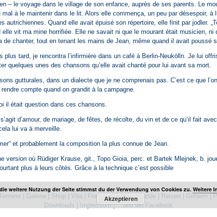
hien – le voyage dans le village de son enfance, auprès de ses parents. Le mou
du mal à le maintenir dans le lit. Alors elle commença, un peu par désespoir, à 
 autrichiennes. Quand elle avait épuisé son répertoire, elle finit par jodler. 
 elle vit ma mine horrifiée. Elle ne savait ni que le mourant était musicien, ni q
nua de chanter, tout en tenant les mains de Jean, même quand il avait poussé s
lus tard, je rencontra l’infirmière dans un café à Berlin-Neukölln. Je lui off
ter quelques unes des chansons qu’elle avait chanté pour lui avant sa mort.
sons gutturales, dans un dialecte que je ne comprenais pas. C’est ce que l’o
n rendre compte quand on grandit à la campagne.
 il était question dans ces chansons.
s’agit d’amour, de mariage, de fêtes, de récolte, du vin et de ce qu’il fait a
cela lui va à merveille.
er“ et probablement la composition la plus connue de Jean.
ne version où Rüdiger Krause, git., Topo Gioia, perc. et Bartek Mlejnek, b. jo
ourtant plus à leurs côtés. Grâce à la technique c’est possible
die weitere Nutzung der Seite stimmst du der Verwendung von Cookies zu.
Weitere I
Termine
|
Galerie
|
Shop
|
Vita
|
France
|
News
|
Freunde
|
Reisen
|
Geheim
|
P
Akzeptieren
Downloads
|
Impressum
|
…und bei Facebook