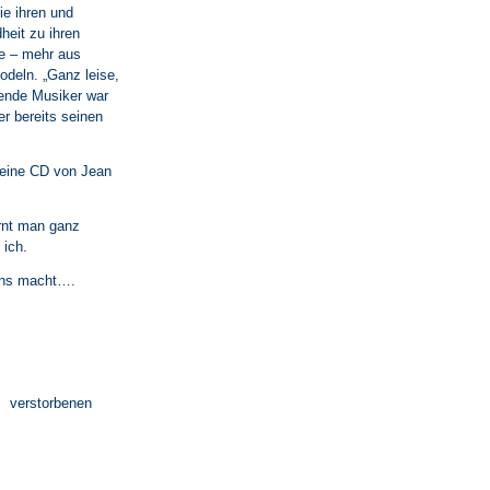
ie ihren und
heit zu ihren
ie – mehr aus
jodeln. „Ganz leise,
bende Musiker war
r bereits seinen
r eine CD von Jean
ernt man ganz
 ich.
 uns macht….
em verstorbenen