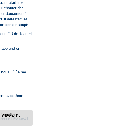
rant était très
lui chanter des
„Tout doucement“
u’il détestait les
on dernier soupir.
ris un CD de Jean et
n apprend en
vec nous…“ Je me
uent avec Jean
nformationen
resse
|
Kontakt
|