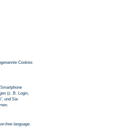
sogenannte Cookies
r Smartphone
en (z. B. Login,
“, und Sie
hmen.
gon-free language.