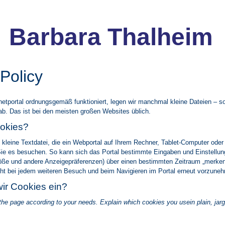
Barbara Thalheim
Policy
netportal ordnungsgemäß funktioniert, legen wir manchmal kleine Dateien – 
ab. Das ist bei den meisten großen Websites üblich.
okies?
e kleine Textdatei, die ein Webportal auf Ihrem Rechner, Tablet-Computer ode
Sie es besuchen. So kann sich das Portal bestimmte Eingaben und Einstellung
röße und andere Anzeigepräferenzen) über einen bestimmten Zeitraum „merken
cht bei jedem weiteren Besuch und beim Navigieren im Portal erneut vorzune
ir Cookies ein?
f the page according to your needs. Explain which cookies you usein plain, jar