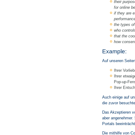
their purpos
for online b
if they are 
performance
the types of
who controls
that the coo
how consent
Example:
Auf unseren Seite
Ihrer Vorlie
Ihrer etwaig
Pop-up-Fens
Ihrer Entsc
Auch einige auf un
die zuvor besucht
Das Akzeptieren vo
aber angenehmer. 
Portals beeinträcht
Die mithilfe von C