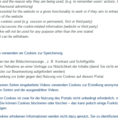
e and the reason why they are being used, (e.g. to remember users‘ actions, to
ehavioural advertising)
essential for the website or a given functionality to work or if they aim to enha
 of the website
 cookies used (e.g. session or permanent, first or third-party)
/accesses the cookie-related information (website or third party)
kie will not be used for any purpose other than the one stated
 can be withdrawn.
n verwenden wir Cookies zur Speicherung
ben bei der Bildschirmanzeige , z. B. Kontrast und Schriftgröße
en Teilnahme an einer Umfrage zur Nützlichkeit der Inhalte (damit Sie nicht er
ter zur Beantwortung aufgefordert werden)
heidung zur (oder gegen die) Nutzung von Cookies auf diesem Portal.
seren Seiten eingebettete Videos verwenden Cookies zur Erstellung anonymer
en Seiten und die ausgewählten Videos.
n Cookies ist zwar für die Nutzung des Portals nicht unbedingt erforderlich,
Sie können Cookies blockieren oder löschen – das kann jedoch einige Funkti
igen.
ookies erhobenen Informationen werden nicht dazu genutzt, Sie zu identifizier