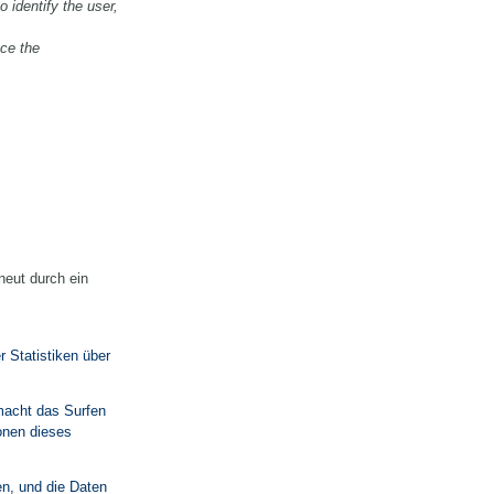
 identify the user,
nce the
neut durch ein
 Statistiken über
 macht das Surfen
onen dieses
en, und die Daten