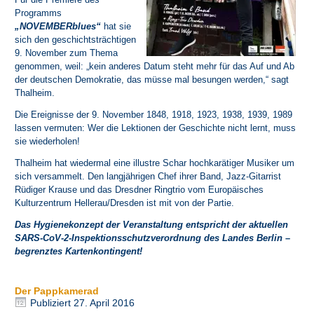
Programms
„NOVEMBERblues“
hat sie
sich den geschichtsträchtigen
9. November zum Thema
genommen, weil: „kein anderes Datum steht mehr für das Auf und Ab
der deutschen Demokratie, das müsse mal besungen werden,“ sagt
Thalheim.
Die Ereignisse der 9. November 1848, 1918, 1923, 1938, 1939, 1989
lassen vermuten: Wer die Lektionen der Geschichte nicht lernt, muss
sie wiederholen!
Thalheim hat wiedermal eine illustre Schar hochkarätiger Musiker um
sich versammelt. Den langjährigen Chef ihrer Band, Jazz-Gitarrist
Rüdiger Krause
und das
Dresdner Ringtrio
vom Europäisches
Kulturzentrum Hellerau/Dresden ist mit von der Partie.
Das Hygienekonzept der Veranstaltung entspricht der aktuellen
SARS-CoV-2-Inspektionsschutzverordnung des Landes Berlin –
begrenztes Kartenkontingent!
Der Pappkamerad
Publiziert
27. April 2016