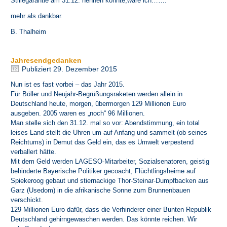
Stillegarantie am 31.12. nennen könnte,wäre ich…….
mehr als dankbar.
B. Thalheim
Jahresendgedanken
Publiziert
29. Dezember 2015
Nun ist es fast vorbei – das Jahr 2015.
Für Böller und Neujahr-Begrüßungsraketen werden allein in
Deutschland heute, morgen, übermorgen 129 Millionen Euro
ausgeben. 2005 waren es „noch“ 96 Millionen.
Man stelle sich den 31.12. mal so vor: Abendstimmung, ein total
leises Land stellt die Uhren um auf Anfang und sammelt (ob seines
Reichtums) in Demut das Geld ein, das es Umwelt verpestend
verballert hätte.
Mit dem Geld werden LAGESO-Mitarbeiter, Sozialsenatoren, geistig
behinderte Bayerische Politiker gecoacht, Flüchtlingsheime auf
Spiekeroog gebaut und stiernackige Thor-Steinar-Dumpfbacken aus
Garz (Usedom) in die afrikanische Sonne zum Brunnenbauen
verschickt.
129 Millionen Euro dafür, dass die Verhinderer einer Bunten Republik
Deutschland gehirngewaschen werden. Das könnte reichen. Wir