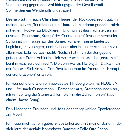
Versicherung gegen den Verblödungsgrat der Gesellschaft.
Soll heißen ein Wendehoffnungsträger!
Deshalb tut mir auch
Christian Haase
, der Rockpoet, recht gut. In
meiner aktiven „Tournierungszeit“ hätte ich nie daran gedacht, mich
mit einem Rocker zu DUO-lieren. Und nun ist das nächste Jahr mit
unserem Programm „Krampf der Generationen“ fast durchterminiert.
Schön ist mit Haase auf der Bühne, vor allem seine Lieder zu
begleiten, mitzusingen, noch schöner aber ist unser Austausch zu
allem was Läbn so ausmacht. Neulich hat mich der Jungspund
gefragt wer Franz Hohler ist. Ich wollte wissen, wie das „erste Mal“
bei ihm war. So „technisch“. Dreizehn war er. Hallelujah. Da kam ich
mir fast wie Siebzig vor. Den Rest kann man im Programm „Krampf
der Generationen“ erfahren.
Ich wünsche uns allen ein bewusstes Hinübergleiten ins NEUE JA
und – frei nach Gundermann – Fernseher aus, Sternschnuppen an „…
ich will so lang die Sterne zählen, bis mir die Zahlen fehlen“ (aus
einem Haase-Song).
Den Hiddensee-Freunden und -fans gezeitengewaltige Spaziergänge
am Meer!
Ich freue mich auf ein gutes Silvesterkonzert mit meiner Band, in der
sich jetzt der geniale Kontrabass-Dompteur Felix Otto Jacobi