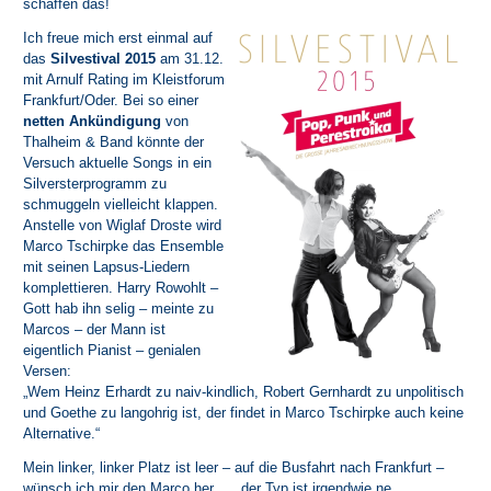
schaffen das!
Ich freue mich erst einmal auf
das
Silvestival 2015
am 31.12.
mit Arnulf Rating im Kleistforum
Frankfurt/Oder. Bei so einer
netten Ankündigung
von
Thalheim & Band könnte der
Versuch aktuelle Songs in ein
Silversterprogramm zu
schmuggeln vielleicht klappen.
Anstelle von Wiglaf Droste wird
Marco Tschirpke das Ensemble
mit seinen Lapsus-Liedern
komplettieren. Harry Rowohlt –
Gott hab ihn selig – meinte zu
Marcos – der Mann ist
eigentlich Pianist – genialen
Versen:
„Wem Heinz Erhardt zu naiv-kindlich, Robert Gernhardt zu unpolitisch
und Goethe zu langohrig ist, der findet in Marco Tschirpke auch keine
Alternative.“
Mein linker, linker Platz ist leer – auf die Busfahrt nach Frankfurt –
wünsch ich mir den Marco her….. der Typ ist irgendwie ne