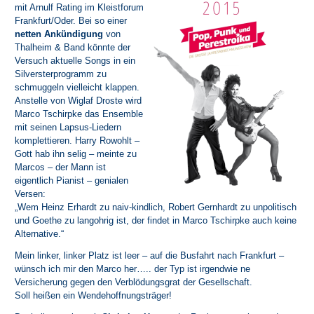
mit Arnulf Rating im Kleistforum
Frankfurt/Oder. Bei so einer
netten Ankündigung
von
Thalheim & Band könnte der
Versuch aktuelle Songs in ein
Silversterprogramm zu
schmuggeln vielleicht klappen.
Anstelle von Wiglaf Droste wird
Marco Tschirpke das Ensemble
mit seinen Lapsus-Liedern
komplettieren. Harry Rowohlt –
Gott hab ihn selig – meinte zu
Marcos – der Mann ist
eigentlich Pianist – genialen
Versen:
„Wem Heinz Erhardt zu naiv-kindlich, Robert Gernhardt zu unpolitisch
und Goethe zu langohrig ist, der findet in Marco Tschirpke auch keine
Alternative.“
Mein linker, linker Platz ist leer – auf die Busfahrt nach Frankfurt –
wünsch ich mir den Marco her….. der Typ ist irgendwie ne
Versicherung gegen den Verblödungsgrat der Gesellschaft.
Soll heißen ein Wendehoffnungsträger!