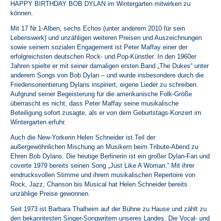
HAPPY BIRTHDAY BOB DYLAN im Wintergarten mitwirken zu
können.
Mit 17 Nr.1-Alben, sechs Echos (unter anderem 2010 für sein
Lebenswerk) und unzähligen weiteren Preisen und Auszeichnungen
sowie seinem sozialen Engagement ist Peter Maffay einer der
erfolgreichsten deutschen Rock- und Pop-Künstler. In den 1960er
Jahren spielte er mit seiner damaligen ersten Band „The Dukes“ unter
anderem Songs von Bob Dylan – und wurde insbesondere durch die
Friedensorientierung Dylans inspiriert, eigene Lieder zu schreiben.
Aufgrund seiner Begeisterung für die amerikanische Folk-Größe
überrascht es nicht, dass Peter Maffay seine musikalische
Beteiligung sofort zusagte, als er von dem Geburtstags-Konzert im
Wintergarten erfuhr.
Auch die New-Yorkerin Helen Schneider ist Teil der
außergewöhnlichen Mischung an Musikern beim Tribute-Abend zu
Ehren Bob Dylans. Die heutige Berlinerin ist ein großer Dylan-Fan und
coverte 1979 bereits seinen Song „Just Like A Woman.“ Mit ihrer
eindrucksvollen Stimme und ihrem musikalischen Repertoire von
Rock, Jazz, Chanson bis Musical hat Helen Schneider bereits
unzählige Preise gewonnen.
Seit 1973 ist Barbara Thalheim auf der Bühne zu Hause und zählt zu
den bekanntesten Singer-Songwritern unseres Landes. Die Vocal- und