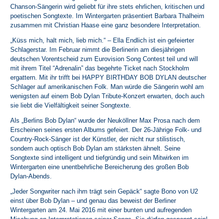
Chanson-Sängerin wird geliebt für ihre stets ehrlichen, kritischen und
poetischen Songtexte. Im Wintergarten präsentiert Barbara Thalheim
zusammen mit Christian Haase eine ganz besondere Interpretation.
„Küss mich, halt mich, lieb mich.“ – Ella Endlich ist ein gefeierter
Schlagerstar. Im Februar nimmt die Berlinerin am diesjährigen
deutschen Vorentscheid zum Eurovision Song Contest teil und will
mit ihrem Titel “Adrenalin” das begehrte Ticket nach Stockholm
ergattern. Mit ihr trifft bei HAPPY BIRTHDAY BOB DYLAN deutscher
Schlager auf amerikanischen Folk. Man würde die Sängerin wohl am
wenigsten auf einem Bob Dylan Tribute-Konzert erwarten, doch auch
sie liebt die Vielfältigkeit seiner Songtexte.
Als „Berlins Bob Dylan“ wurde der Neuköllner Max Prosa nach dem
Erscheinen seines ersten Albums gefeiert. Der 26-Jährige Folk- und
Country-Rock-Sänger ist der Künstler, der nicht nur stilistisch,
sondern auch optisch Bob Dylan am stärksten ähnelt. Seine
Songtexte sind intelligent und tiefgründig und sein Mitwirken im
Wintergarten eine unentbehrliche Bereicherung des großen Bob
Dylan-Abends.
„Jeder Songwriter nach ihm trägt sein Gepäck“ sagte Bono von U2
einst über Bob Dylan – und genau das beweist der Berliner
Wintergarten am 24. Mai 2016 mit einer bunten und aufregenden