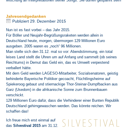
Mischung an Interpretationen seiner Songs. Sie dürfen gespannt sein!
Jahresendgedanken
Publiziert
29. Dezember 2015
Nun ist es fast vorbei – das Jahr 2015.
Für Böller und Neujahr-Begrüßungsraketen werden allein in
Deutschland heute, morgen, übermorgen 129 Millionen Euro
ausgeben. 2005 waren es „noch“ 96 Millionen.
Man stelle sich den 31.12. mal so vor: Abendstimmung, ein total
leises Land stellt die Uhren um auf Anfang und sammelt (ob seines
Reichtums) in Demut das Geld ein, das es Umwelt verpestend
verballert hätte.
Mit dem Geld werden LAGESO-Mitarbeiter, Sozialsenatoren, geistig
behinderte Bayerische Politiker gecoacht, Flüchtlingsheime auf
Spiekeroog gebaut und stiernackige Thor-Steinar-Dumpfbacken aus
Garz (Usedom) in die afrikanische Sonne zum Brunnenbauen
verschickt.
129 Millionen Euro dafür, dass die Verhinderer einer Bunten Republik
Deutschland gehirngewaschen werden. Das könnte reichen. Wir
schaffen das!
Ich freue mich erst einmal auf
das
Silvestival 2015
am 31.12.