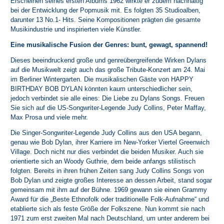
Erscheinen seines ersten Albums 1962 wirkte er zudem nachhaltig
bei der Entwicklung der Popmusik mit. Es folgten 35 Studioalben,
darunter 13 No.1- Hits. Seine Kompositionen prägten die gesamte
Musikindustrie und inspirierten viele Künstler.
Eine musikalische Fusion der Genres: bunt, gewagt, spannend!
Dieses beeindruckend große und genreübergreifende Wirken Dylans
auf die Musikwelt zeigt auch das große Tribute-Konzert am 24. Mai
im Berliner Wintergarten. Die musikalischen Gäste von HAPPY
BIRTHDAY BOB DYLAN könnten kaum unterschiedlicher sein,
jedoch verbindet sie alle eines: Die Liebe zu Dylans Songs. Freuen
Sie sich auf die US-Songwriter-Legende Judy Collins, Peter Maffay,
Max Prosa und viele mehr.
Die Singer-Songwriter-Legende Judy Collins aus den USA begann,
genau wie Bob Dylan, ihrer Karriere im New-Yorker Viertel Greenwich
Village. Doch nicht nur dies verbindet die beiden Musiker. Auch sie
orientierte sich an Woody Guthrie, dem beide anfangs stilistisch
folgten. Bereits in ihren frühen Zeiten sang Judy Collins Songs von
Bob Dylan und zeigte großes Interesse an dessen Arbeit, stand sogar
gemeinsam mit ihm auf der Bühne. 1969 gewann sie einen Grammy
Award für die „Beste Ethnofolk oder traditionelle Folk-Aufnahme“ und
etablierte sich als feste Größe der Folkszene. Nun kommt sie nach
1971 zum erst zweiten Mal nach Deutschland, um unter anderem bei