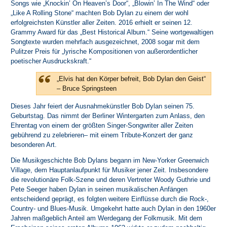
Songs wie „Knockin’ On Heaven’s Door“, „Blowin’ In The Wind“ oder
„Like A Rolling Stone“ machten Bob Dylan zu einem der wohl
erfolgreichsten Künstler aller Zeiten. 2016 erhielt er seinen 12.
Grammy Award für das „Best Historical Album.“ Seine wortgewaltigen
Songtexte wurden mehrfach ausgezeichnet, 2008 sogar mit dem
Pulitzer Preis für „lyrische Kompositionen von außerordentlicher
poetischer Ausdruckskraft.“
„Elvis hat den Körper befreit, Bob Dylan den Geist“
– Bruce Springsteen
Dieses Jahr feiert der Ausnahmekünstler Bob Dylan seinen 75.
Geburtstag. Das nimmt der
Berliner Wintergarten
zum Anlass, den
Ehrentag von einem der größten Singer-Songwriter aller Zeiten
gebührend zu zelebrieren– mit einem Tribute-Konzert der ganz
besonderen Art.
Die Musikgeschichte Bob Dylans begann im New-Yorker Greenwich
Village, dem Hauptanlaufpunkt für Musiker jener Zeit. Insbesondere
die revolutionäre Folk-Szene und deren Vertreter Woody Guthrie und
Pete Seeger haben Dylan in seinen musikalischen Anfängen
entscheidend geprägt, es folgten weitere Einflüsse durch die Rock-,
Country- und Blues-Musik. Umgekehrt hatte auch Dylan in den 1960er
Jahren maßgeblich Anteil am Werdegang der Folkmusik. Mit dem