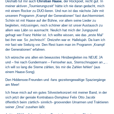
Deshalb tut mir auch
Christian Haase
, der Rockpoet, recht gut. In
meiner aktiven „Tournierungszeit“ hätte ich nie daran gedacht, mich
mit einem Rocker zu DUO-lieren. Und nun ist das nächste Jahr mit
unserem Programm „Krampf der Generationen“ fast durchterminiert.
Schön ist mit Haase auf der Bühne, vor allem seine Lieder zu
begleiten, mitzusingen, noch schöner aber ist unser Austausch zu
allem was Läbn so ausmacht. Neulich hat mich der Jungspund
gefragt wer Franz Hohler ist. Ich wollte wissen, wie das „erste Mal“
bei ihm war. So „technisch“. Dreizehn war er. Hallelujah. Da kam ich
mir fast wie Siebzig vor. Den Rest kann man im Programm „Krampf
der Generationen“ erfahren.
Ich wünsche uns allen ein bewusstes Hinübergleiten ins NEUE JA
und – frei nach Gundermann – Fernseher aus, Sternschnuppen an „…
ich will so lang die Sterne zählen, bis mir die Zahlen fehlen“ (aus
einem Haase-Song).
Den Hiddensee-Freunden und -fans gezeitengewaltige Spaziergänge
am Meer!
Ich freue mich auf ein gutes Silvesterkonzert mit meiner Band, in der
sich jetzt der geniale Kontrabass-Dompteur Felix Otto Jacobi
öffentlich beim zärtlich- sinnlich- groovenden Umarmen und Traktieren
seiner „Oma“ zusehen läßt.