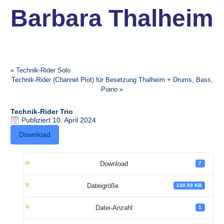
Barbara Thalheim
«
Technik-Rider Solo
Technik-Rider (Channel Plot) für Besetzung Thalheim + Drums, Bass,
Piano
»
Technik-Rider Trio
Publiziert
10. April 2024
Download
Download
7
Dateigröße
130.59 KB
Datei-Anzahl
1