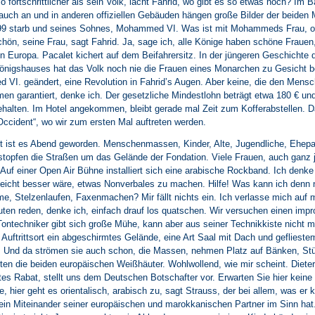
so fortschrittlicher als sein Volk, lacht Fahrid, wo gibt es so etwas noch? Im
 auch an und in anderen offiziellen Gebäuden hängen große Bilder der beiden
999 starb und seines Sohnes, Mohammed VI. Was ist mit Mohammeds Frau, od
chön, seine Frau, sagt Fahrid. Ja, sage ich, alle Könige haben schöne Frauen, 
in Europa. Pacalet kichert auf dem Beifahrersitz. In der jüngeren Geschichte 
nigshauses hat das Volk noch nie die Frauen eines Monarchen zu Gesicht
VI. geändert, eine Revolution in Fahrid’s Augen. Aber keine, die den Mensc
 garantiert, denke ich. Der gesetzliche Mindestlohn beträgt etwa 180 € und 
ehalten. Im Hotel angekommen, bleibt gerade mal Zeit zum Kofferabstellen. D
Occident“, wo wir zum ersten Mal auftreten werden.
it ist es Abend geworden. Menschenmassen, Kinder, Alte, Jugendliche, Ehep
rstopfen die Straßen um das Gelände der Fondation. Viele Frauen, auch ganz
 Auf einer Open Air Bühne installiert sich eine arabische Rockband. Ich denke
lleicht besser wäre, etwas Nonverbales zu machen. Hilfe! Was kann ich denn
, Stelzenlaufen, Faxenmachen? Mir fällt nichts ein. Ich verlasse mich auf 
ten reden, denke ich, einfach drauf los quatschen. Wir versuchen einen impro
ntechniker gibt sich große Mühe, kann aber aus seiner Technikkiste nicht m
 Auftrittsort ein abgeschirmtes Gelände, eine Art Saal mit Dach und gefliest
 Und da strömen sie auch schon, die Massen, nehmen Platz auf Bänken, Stü
en die beiden europäischen Weißhäuter. Wohlwollend, wie mir scheint. Dieter
tes Rabat, stellt uns dem Deutschen Botschafter vor. Erwarten Sie hier keine
, hier geht es orientalisch, arabisch zu, sagt Strauss, der bei allem, was er k
t, ein Miteinander seiner europäischen und marokkanischen Partner im Sinn hat