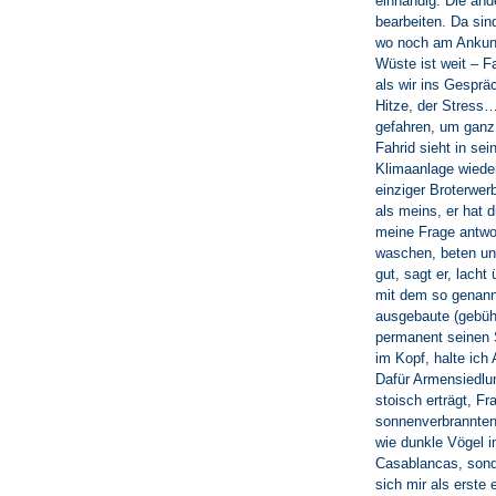
einhändig. Die and
bearbeiten. Da sin
wo noch am Ankunfts
Wüste ist weit – F
als wir ins Gesprä
Hitze, der Stress
gefahren, um ganz
Fahrid sieht in se
Klimaanlage wieder
einziger Broterwer
als meins, er hat 
meine Frage antwo
waschen, beten und
gut, sagt er, lach
mit dem so genannt
ausgebaute (gebühr
permanent seinen S
im Kopf, halte ic
Dafür Armensiedlun
stoisch erträgt, F
sonnenverbrannten
wie dunkle Vögel i
Casablancas, sond
sich mir als erste 