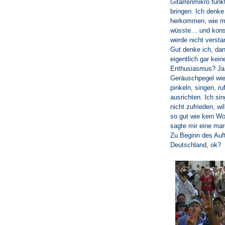
Gitarrenmikro funk
bringen. Ich denke 
herkommen, wie ma
wüsste… und konsta
werde nicht verstan
Gut denke ich, da
eigentlich gar kei
Enthusiasmus? Ja, 
Geräuschpegel wied
pinkeln, singen, r
ausrichten. Ich si
nicht zufrieden, w
so gut wie kein Wo
sagte mir eine ma
Zu Beginn des Auft
Deutschland, ok?