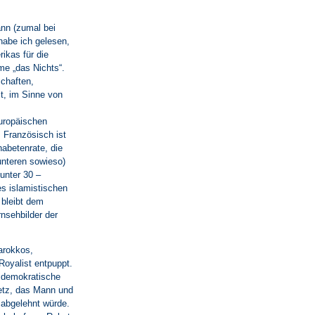
ann (zumal bei
habe ich gelesen,
ikas für die
e „das Nichts“.
schaften,
t, im Sinne von
europäischen
. Französisch ist
abetenrate, die
unteren sowieso)
unter 30 –
es islamistischen
 bleibt dem
nsehbilder der
arokkos,
Royalist entpuppt.
 demokratische
setz, das Mann und
 abgelehnt würde.