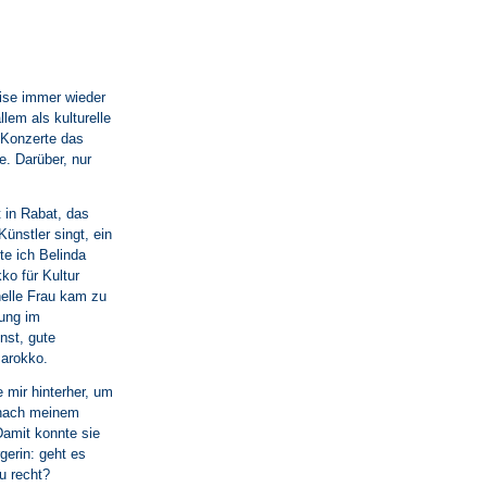
eise immer wieder
lem als kulturelle
 Konzerte das
e. Darüber, nur
 in Rabat, das
Künstler singt, ein
te ich Belinda
ko für Kultur
nelle Frau kam zu
dung im
nst, gute
Marokko.
 mir hinterher, um
 nach meinem
amit konnte sie
gerin: geht es
u recht?