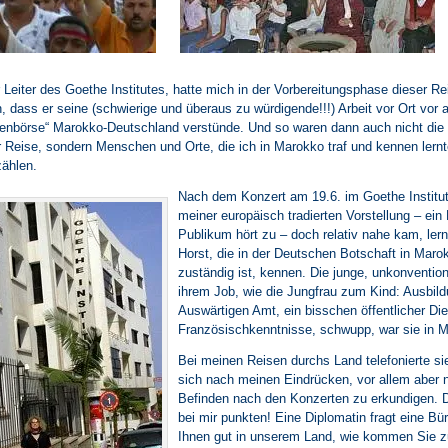
r Leiter des Goethe Institutes, hatte mich in der Vorbereitungsphase dieser R
 dass er seine (schwierige und überaus zu würdigende!!!) Arbeit vor Ort vor al
deenbörse“ Marokko-Deutschland verstünde. Und so waren dann auch nicht die
 Reise, sondern Menschen und Orte, die ich in Marokko traf und kennen lernt
zählen.
Nach dem Konzert am 19.6. im Goethe Institut
meiner europäisch tradierten Vorstellung – ein 
Publikum hört zu – doch relativ nahe kam, lern
Horst, die in der Deutschen Botschaft in Marok
zuständig ist, kennen. Die junge, unkonventio
ihrem Job, wie die Jungfrau zum Kind: Ausbil
Auswärtigen Amt, ein bisschen öffentlicher Die
Französischkenntnisse, schwupp, war sie in 
Bei meinen Reisen durchs Land telefonierte sie
sich nach meinen Eindrücken, vor allem aber
Befinden nach den Konzerten zu erkundigen. D
bei mir punkten! Eine Diplomatin fragt eine Bür
Ihnen gut in unserem Land, wie kommen Sie z