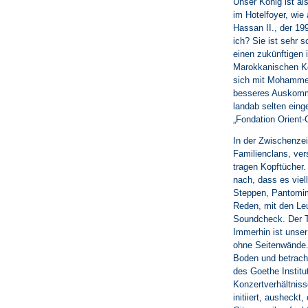
Unser König ist al
im Hotelfoyer, wie
Hassan II., der 1
ich? Sie ist sehr s
einen zukünftigen 
Marokkanischen Kö
sich mit Mohammed 
besseres Auskommen
landab selten eing
„Fondation Orient-
In der Zwischenze
Familienclans, ve
tragen Kopftücher.
nach, dass es vie
Steppen, Pantomime
Reden, mit den Leu
Soundcheck. Der To
Immerhin ist unser
ohne Seitenwände.
Boden und betracht
des Goethe Institu
Konzertverhältnisse
initiiert, ausheck