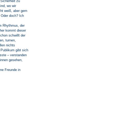
 Sicherheit zu
ind, wo wir
ht weiß, aber gern
. Oder doch? Ich
im Rhythmus, der
Woher kommt dieser
chon schwillt der
en, turnen,
len nichts
 Publikum gibt sich
usste – verstanden
 innen gesehen,
ine Freunde in