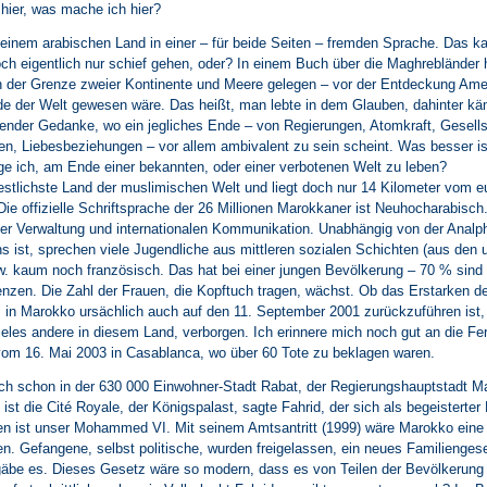
 hier, was mache ich hier?
einem arabischen Land in einer – für beide Seiten – fremden Sprache. Das k
ch eigentlich nur schief gehen, oder? In einem Buch über die Maghrebländer 
 der Grenze zweier Kontinente und Meere gelegen – vor der Entdeckung Amer
 der Welt gewesen wäre. Das heißt, man lebte in dem Glauben, dahinter käm
render Gedanke, wo ein jegliches Ende – von Regierungen, Atomkraft, Gesell
n, Liebesbeziehungen – vor allem ambivalent zu sein scheint. Was besser is
lege ich, am Ende einer bekannten, oder einer verbotenen Welt zu leben?
estlichste Land der muslimischen Welt und liegt doch nur 14 Kilometer vom 
 Die offizielle Schriftsprache der 26 Millionen Marokkaner ist Neuhocharabisch
er Verwaltung und internationalen Kommunikation. Unabhängig von der Analph
ist, sprechen viele Jugendliche aus mittleren sozialen Schichten (aus den 
. kaum noch französisch. Das hat bei einer jungen Bevölkerung – 70 % sind 
nzen. Die Zahl der Frauen, die Kopftuch tragen, wächst. Ob das Erstarken d
in Marokko ursächlich auch auf den 11. September 2001 zurückzuführen ist,
eles andere in diesem Land, verborgen. Ich erinnere mich noch gut an die Fer
om 16. Mai 2003 in Casablanca, wo über 60 Tote zu beklagen waren.
uch schon in der 630 000 Einwohner-Stadt Rabat, der Regierungshauptstadt M
t die Cité Royale, der Königspalast, sagte Fahrid, der sich als begeisterter 
en ist unser Mohammed VI. Mit seinem Amtsantritt (1999) wäre Marokko eine
n. Gefangene, selbst politische, wurden freigelassen, ein neues Familienge
 gäbe es. Dieses Gesetz wäre so modern, dass es von Teilen der Bevölkerung