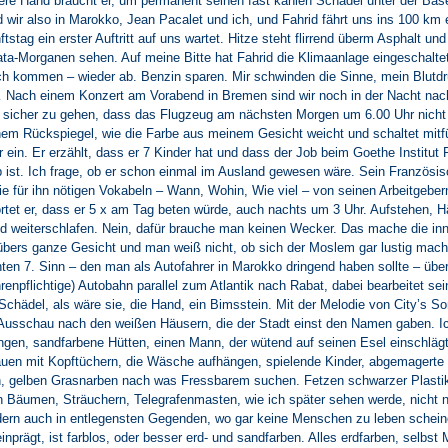
ere Hand braucht er, um permanent seinen fast kahlen Schädel unter der Bas
d wir also in Marokko, Jean Pacalet und ich, und Fahrid fährt uns ins 100 km 
tag ein erster Auftritt auf uns wartet. Hitze steht flirrend überm Asphalt und
ata-Morganen sehen. Auf meine Bitte hat Fahrid die Klimaanlage eingeschaltet,
ch kommen – wieder ab. Benzin sparen. Mir schwinden die Sinne, mein Blutdru
… Nach einem Konzert am Vorabend in Bremen sind wir noch in der Nacht na
 sicher zu gehen, dass das Flugzeug am nächsten Morgen um 6.00 Uhr nicht
inem Rückspiegel, wie die Farbe aus meinem Gesicht weicht und schaltet mitf
 ein. Er erzählt, dass er 7 Kinder hat und dass der Job beim Goethe Institut 
b ist. Ich frage, ob er schon einmal im Ausland gewesen wäre. Sein Französis
die für ihn nötigen Vokabeln – Wann, Wohin, Wie viel – von seinen Arbeitgebern
rtet er, dass er 5 x am Tag beten würde, auch nachts um 3 Uhr. Aufstehen, 
 weiterschlafen. Nein, dafür brauche man keinen Wecker. Das mache die inn
t übers ganze Gesicht und man weiß nicht, ob sich der Moslem gar lustig macht
en 7. Sinn – den man als Autofahrer in Marokko dringend haben sollte – über
enpflichtige) Autobahn parallel zum Atlantik nach Rabat, dabei bearbeitet se
chädel, als wäre sie, die Hand, ein Bimsstein. Mit der Melodie von City’s S
h Ausschau nach den weißen Häusern, die der Stadt einst den Namen gaben. I
gen, sandfarbene Hütten, einen Mann, der wütend auf seinen Esel einschlägt
rauen mit Kopftüchern, die Wäsche aufhängen, spielende Kinder, abgemagerte 
, gelben Grasnarben nach was Fressbarem suchen. Fetzen schwarzer Plast
n Bäumen, Sträuchern, Telegrafenmasten, wie ich später sehen werde, nicht n
ern auch in entlegensten Gegenden, wo gar keine Menschen zu leben scheine
einprägt, ist farblos, oder besser erd- und sandfarben. Alles erdfarben, selbs