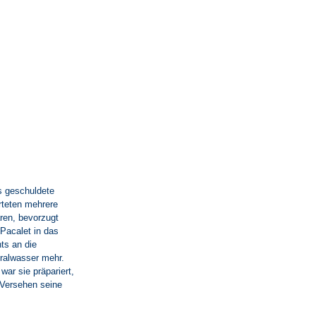
gs geschuldete
rteten mehrere
ren, bevorzugt
 Pacalet in das
ts an die
eralwasser mehr.
war sie präpariert,
 Versehen seine