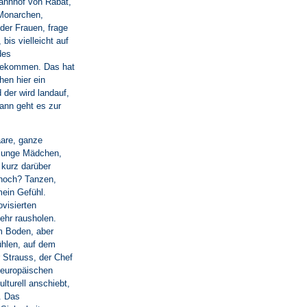
 Bahnhof von Rabat,
 Monarchen,
er Frauen, frage
bis vielleicht auf
des
 bekommen. Das hat
hen hier ein
der wird landauf,
ann geht es zur
aare, ganze
 junge Mädchen,
 kurz darüber
 noch? Tanzen,
mein Gefühl.
visierten
ehr rausholen.
em Boden, aber
hlen, auf dem
 Strauss, der Chef
 europäischen
ulturell anschiebt,
. Das