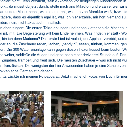
tioniert nicht. Jean versucht, sein Akkordeon vor neugierigen Kinderhänden in
o.k., da musst du jetzt durch, stelle mich ans Mikrofon und erzähle: wer wir s
n unsere Musik nennt, wie sie entsteht, was ich von Marokko weiß, bzw. nic
tiere, dass es eigentlich egal ist, was ich hier erzähle, mir hört niemand zu
den, nein, nicht akustisch, inhaltlich.
nn eben singen: Die ersten Takte erklingen und schon klatschen die Massen 
ner ist, mit. Die Begeisterung will kein Ende nehmen. Was findet hier statt? 
bin ich denn Madonna? Das erste Lied ist vorbei, der Applaus verebbt, und s
er an: die Zuschauer reden, lachen, „handy’n“, essen, trinken, kommen, geh
ufen. Die 300-Watt-Tonanlage kann gegen diesen Hexenkessel beim besten Wil
nge weiter, schließe die Augen und gebe nach einer dreiviertel Stunde auf. Das
ill Zugaben, trampelt und freut sich. Die meisten Zuschauer – was ich nicht w
rt französisch. Die wenigsten der hier Anwesenden haben je eine Schule von
rokkanische Germanistin danach.
ritts zückte ich meinen Fotoapparat: Jetzt mache ich Fotos von Euch für me