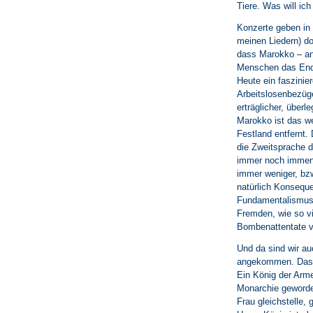
Tiere. Was will ich
Konzerte geben in 
meinen Liedern) do
dass Marokko – an
Menschen das Ende
Heute ein faszinie
Arbeitslosenbezüge
erträglicher, über
Marokko ist das w
Festland entfernt.
die Zweitsprache d
immer noch immens 
immer weniger, bzw
natürlich Konseque
Fundamentalismus 
Fremden, wie so vi
Bombenattentate v
Und da sind wir a
angekommen. Das is
Ein König der Arm
Monarchie geworde
Frau gleichstelle,