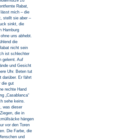
eballmütze zu
entfernte Rabat,
 lässt mich – die
 stellt sie aber –
ck sinkt, die
ch Hamburg
 ohne uns abhebt.
ühlend die
Rabat nicht sein
ch ist schlechter
 gelernt. Auf
Hände und Gesicht
ere Uhr. Beten tut
 darüber. Er fährt
 die gut
ine rechte Hand
ong „Casablanca“
ch sehe keins.
, was dieser
Ziegen, die in
ikmüllsäcke hängen
ur vor den Toren
n. Die Farbe, die
t Menschen und